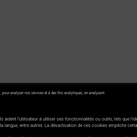
, pour analyser nos services et à des fins analytiques, en analysant
AK
ia. T: 943 445 108
aident l'utilisateur à utiliser ses fonctionnalités ou outils, tels que l'i
 la langue, entre autres. La désactivation de ces cookies empêche cert