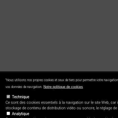
“Nous utilisons nos propres cookies et ceux de tiers pour permettre votre navigation
© EUSKAL HERRIKO IKASTOL
Eskubide guztiak bere esku
Notre politique de cookies
vos données de navigation.
Errotazar bidea, 124 - 20018 Donost
Technique
Ce sont des cookies essentiels à la navigation sur le site Web, car ils 
stockage de contenu de distribution vidéo ou sonore, le réglage de
Analytique