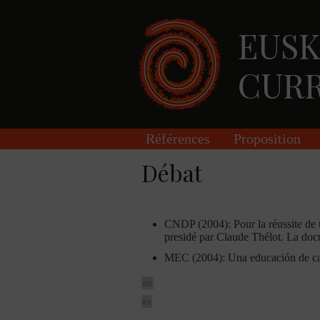
Skip to main content
Références
Proposition
Débat
CNDP (2004): Pour la réussite de to
presidé par Claude Thélot. La docu
MEC (2004): Una educación de cal
eu
es