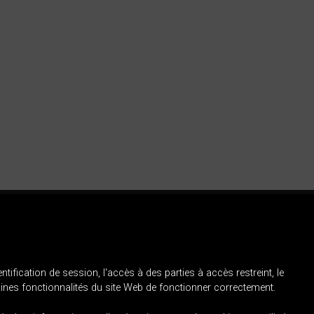
Contacter
Politique de
confidentialité
Politique relative
aux cookies
dentification de session, l'accès à des parties à accès restreint, le
aines fonctionnalités du site Web de fonctionner correctement.