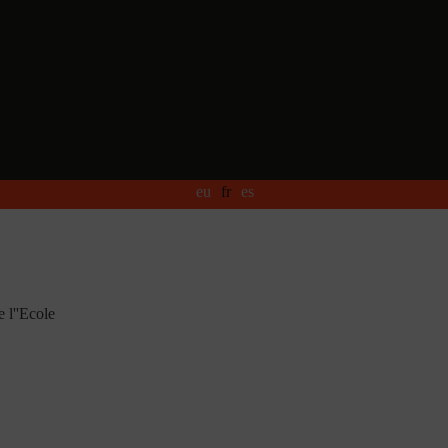
eu
fr
es
 l''Ecole