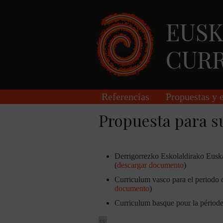
Skip to main content
Referencias
Propuestas y 
Propuesta para s
Derrigorrezko Eskolaldirako Eusk
(
descargar documento
)
Curriculum vasco para el periodo d
documento
)
Curriculum basque pour la période d
eu