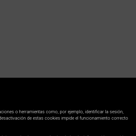
Contactar
Política de
privacidad
Política de Cookies
taciones o herramientas como, por ejemplo, identificar la sesión,
a desactivación de estas cookies impide el funcionamiento correcto