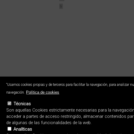
fr
“Usamos cookies propias y de terceros para facilitar la navegación, para analizar nu
Política de cookies
© EUSKAL HERRIKO IKASTOL
navegación.
Eskubide guztiak bere esku
Errotazar bidea, 124 - 20018 Donost
Técnicas
Son aquellas Cookies estrictamente necesarias para la navegación po
acceder a partes de acceso restringido, almacenar contenidos para
de algunas de las funcionalidades de la web.
Analíticas