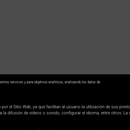
estros servicios y para objetivos analiticos, analizando los datos de
AK
ia. T: 943 445 108
r el Sitio Web, ya que facilitan al usuario la utilización de sus pres
 la difusión de videos o sonido, configurar el idioma, entre otros. L